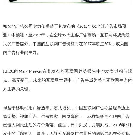
知名
广告公司实力传播曾于其发布的《
年
全球广告市场预
4A
2015
Q2
测》中预测：至
年，在全球
大主要广告市场，互联网将成为最
2017
12
大的广告媒介。中国的互联网广告份额将在
年超过
，成为国
2017
50%
内广告行业的主导。
KPBC
的
在其发布的互联网趋势报告中也发表过相似观
Mary Meeker
点。毫无疑问，未来的互联网世界中，广告将成为整个互联网生态体
系生存的关键。
得益于移动端用户渗透率井喷式增长，中国互联网广告亦呈现单边上
扬态势。视频广告、付费搜索、网页弹窗……花样繁多的互联网广告
已侵入网民生活的每个角落。但是，日中则昃，月满则亏。
年
月
2016
5
发生的「魏则西」事件，无疑将互联网广告背后的阴影展现在公众视