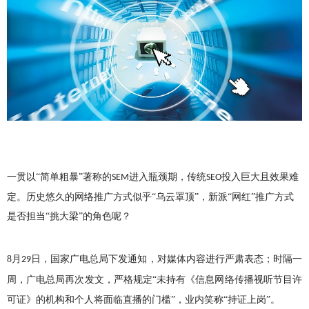
一贯以“简单粗暴”著称的
进入瓶颈期，传统
投入巨大且效果难
SEM
SEO
定。历史悠久的网络推广方式似乎“乌云罩顶”，新派“网红”推广方式
是否担当“挑大梁”的角色呢？
8
月
日，国家广电总局下发通知，对媒体内容进行严肃表态；时隔一
29
周，广电总局再次发文，严格规定“未持有《信息网络传播视听节目许
可证》的机构和个人将面临直播的门槛”，业内笑称“持证上岗”。