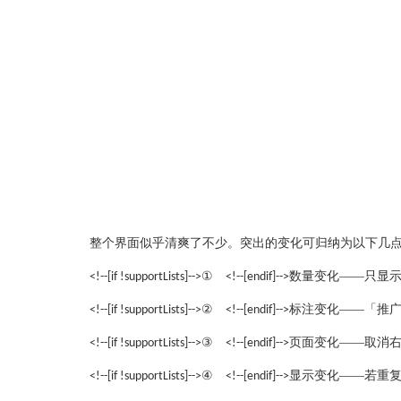
整个界面似乎清爽了不少。突出的变化可归纳为以下几
①
数量变化——只显
<!--[if !supportLists]-->
<!--[endif]-->
②
标注变化——「推
<!--[if !supportLists]-->
<!--[endif]-->
③
页面变化——取消
<!--[if !supportLists]-->
<!--[endif]-->
④
显示变化——若重
<!--[if !supportLists]-->
<!--[endif]-->