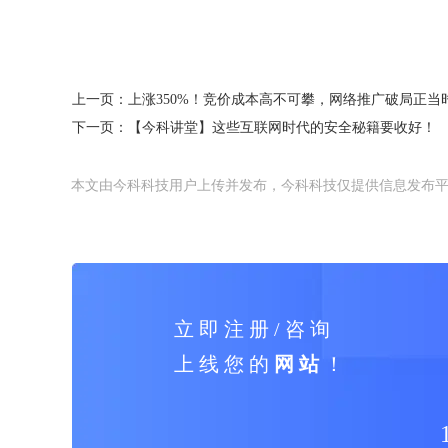
上一页：
上涨350%！竞价成本高不可攀，网络推广破局正当
下一页：
【今科讲堂】这些互联网时代的安全秘籍要收好！
本文由今科科技用户上传并发布，今科科技仅提供信息发布
立 即 注 册 / 咨 询
上 线 您 的
网 站
！