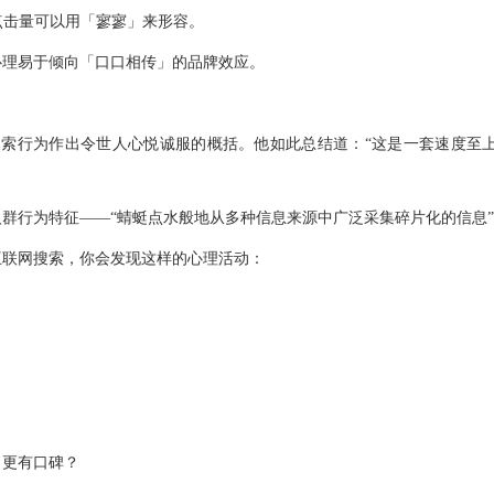
点击量可以用「寥寥」来形容。
心理易于倾向「口口相传」的品牌效应。
搜索行为作出令世人心悦诚服的概括。他如此总结道：“这是一套速度至
群行为特征——“蜻蜓点水般地从多种信息来源中广泛采集碎片化的信息
互联网搜索，你会发现这样的心理活动：
、更有口碑？