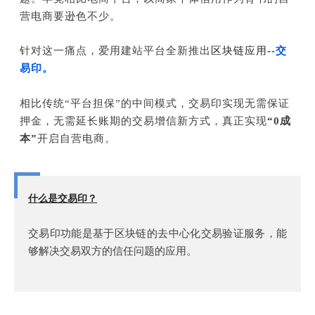
营电商要逊色不少。
针对这一痛点，爱用建站平台全新推出
区块链应用--
交
易印。
相比传统“
平
台担保”的中间
模式，交易印
实
现
无需保证
押金，
无需延长
账期
的交易增信新方式，真正实现
“0成
本”
开启自营电商
。
什么是交易印？
交易印功能是基于区块链的去中心化交易验证服务，能
够解决交易双方的信任问题的应用。