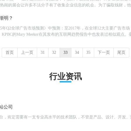
。热闹的展会让许多不法分子有了收集企业信息的机会。为了骗取钱财，他
护您的邮箱安全，快往下看吧！今科...
势渐明？
15年Q2全球广告市场预测》中预测：至2017年，在全球12大主要广告
。 KPBC的Mary Meeker在其发布的互联网趋势报告中也发表过相
透率井喷式增长...
首页
上一页
31
32
33
34
35
下一页
尾页
行业资讯
站公司
平台，肯定需要有一支专业高水平的技术团队，不管是产品、设计、开发、