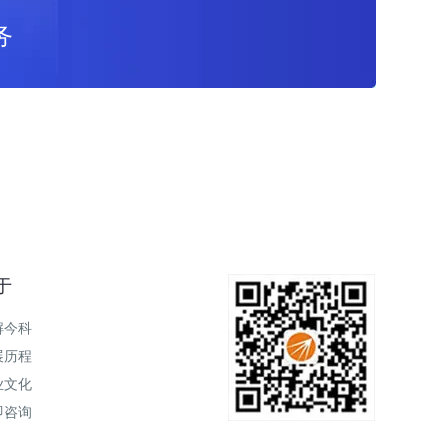
务
于
解今科
展历程
业文化
即咨询