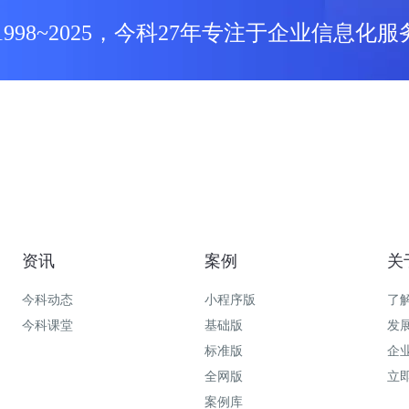
1998~2025，今科27年专注于企业信息化服
资讯
案例
关
今科动态
小程序版
了
今科课堂
基础版
发
标准版
企
全网版
立
案例库