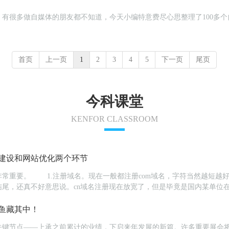
有很多做自媒体的朋友都不知道，今天小编特意费尽心思整理了100多
首页
上一页
1
2
3
4
5
下一页
尾页
今科课堂
KENFOR CLASSROOM
建设和网站优化两个环节
常重要。 1.注册域名。现在一般都注册com域名，字符当然越短越好
结尾，还真不好意思说。cn域名注册现在放宽了，但是毕竟是国内某单位
新出的很多点商标、点网址等各种新后...
鱼藏其中！
关键节点——上承之前累计的业绩，下启来年发展的新篇。许多重要展会将