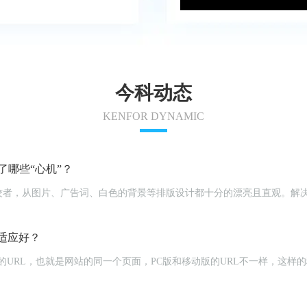
今科动态
KENFOR DYNAMIC
哪些“心机”？
佼者，从图片、广告词、白色的背景等排版设计都十分的漂亮且直观。解
。
适应好？
立的URL，也就是网站的同一个页面，PC版和移动版的URL不一样，这样的